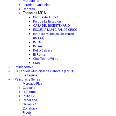
Profesional
Loterías - Quinielas
Recetas
Espacios MDA
Parque del Fútbol
Parque La Estación
CASA DEL BICENTENARIO
ESCUELA MUNICIPAL DE CIRCO
Instituto Municipal de Teatro
(IMTAA)
IMCA
IMFAA
Delfo Cabrera
El Roma
Cine Teatro Wilde
CMA
Polideportivo
La Escuela Municipal de Canotaje (EMCA)
La Laguna
Peliculas y Series
Mercado Play
Cuevana
Run:time
Pluto TV
Repelishd
Series 24
Zonahack
Freetv