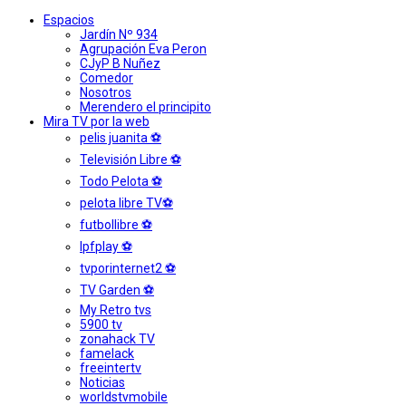
Espacios
Jardín Nº 934
Agrupación Eva Peron
CJyP B Nuñez
Comedor
Nosotros
Merendero el principito
Mira TV por la web
pelis juanita ⚽
Televisión Libre ⚽
Todo Pelota ⚽
pelota libre TV⚽
futbollibre ⚽
lpfplay ⚽
tvporinternet2 ⚽
TV Garden ⚽
My Retro tvs
5900 tv
zonahack TV
famelack
freeintertv
Noticias
worldstvmobile