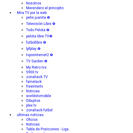
Nosotros
Merendero el principito
Mira TV por la web
pelis juanita ⚽
Televisión Libre ⚽
Todo Pelota ⚽
pelota libre TV⚽
futbollibre ⚽
lpfplay ⚽
tvporinternet2 ⚽
TV Garden ⚽
My Retro tvs
5900 tv
zonahack TV
famelack
freeintertv
Noticias
worldstvmobile
Dibujitos
plex tv
zonahack futbol
ultimas noticias
Oficios
Noticias
Tabla de Posiciones - Liga