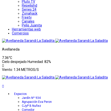
Pluto TV
Repelishd
Series 24
Zonahack
Freetv
Canales
Pelis Juanita
Herramientas web
Comercios
Avellaneda
7.36°C
Cielo despejado
Humedad: 82%
Viento: 1.34 METROS/S
Espacios
Jardín Nº 934
Agrupación Eva Peron
CJyP B Nuñez
Comedor