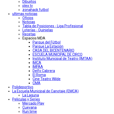
Dibujitos
plex tv
zonahack futbol
ultimas noticias
Oficios
Noticias
Tabla de Posiciones - Liga Profesional
Loterías - Quinielas
Recetas
Espacios MDA
Parque del Fútbol
Parque La Estación
CASA DEL BICENTENARIO
ESCUELA MUNICIPAL DE CIRCO
Instituto Municipal de Teatro (IMTAA)
IMCA
IMFAA
Delfo Cabrera
El Roma
Cine Teatro Wilde
CMA
Polideportivo
La Escuela Municipal de Canotaje (EMCA)
La Laguna
Peliculas y Series
Mercado Play
Cuevana
Run:time