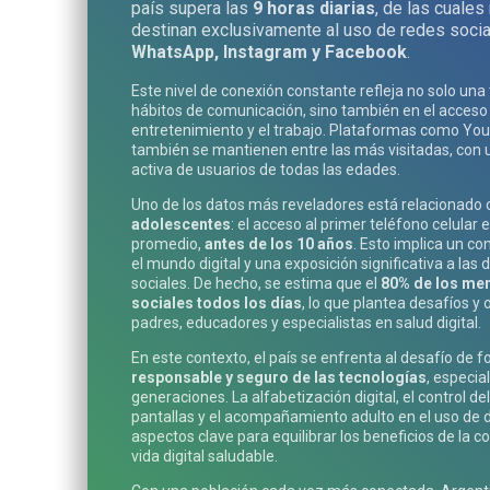
país supera las
9 horas diarias
, de las cuale
destinan exclusivamente al uso de redes soci
WhatsApp, Instagram y Facebook
.
Este nivel de conexión constante refleja no solo una
hábitos de comunicación, sino también en el acceso 
entretenimiento y el trabajo. Plataformas como You
también se mantienen entre las más visitadas, con 
activa de usuarios de todas las edades.
Uno de los datos más reveladores está relacionado 
adolescentes
: el acceso al primer teléfono celular
promedio,
antes de los 10 años
. Esto implica un c
el mundo digital y una exposición significativa a las
sociales. De hecho, se estima que el
80% de los men
sociales todos los días
, lo que plantea desafíos y
padres, educadores y especialistas en salud digital.
En este contexto, el país se enfrenta al desafío de
responsable y seguro de las tecnologías
, especi
generaciones. La alfabetización digital, el control de
pantallas y el acompañamiento adulto en el uso de d
aspectos clave para equilibrar los beneficios de la 
vida digital saludable.