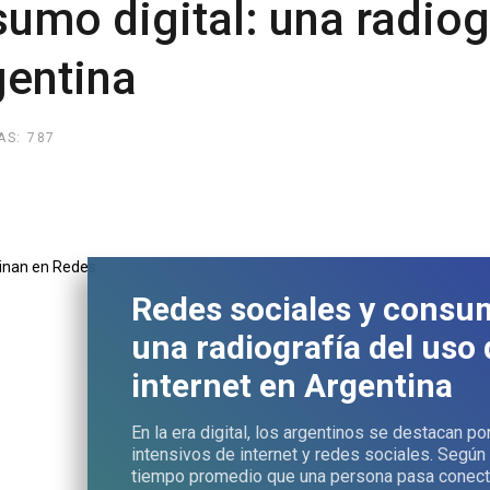
umo digital: una radiog
gentina
AS: 787
Redes sociales y consum
una radiografía del uso 
internet en Argentina
En la era digital, los argentinos se destacan po
intensivos de internet y redes sociales. Según 
tiempo promedio que una persona pasa conecta