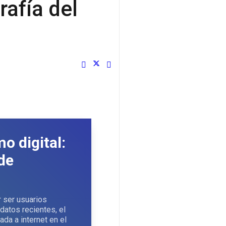
rafía del
o digital:
de
r ser usuarios
datos recientes, el
da a internet en el