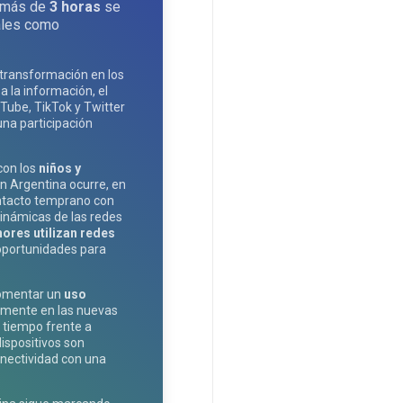
s más de
3 horas
se
ales como
 transformación en los
a la información, el
Tube, TikTok y Twitter
una participación
con los
niños y
 en Argentina ocurre, en
ontacto temprano con
 dinámicas de las redes
ores utilizan redes
 oportunidades para
 fomentar un
uso
almente en las nuevas
l tiempo frente a
ispositivos son
conectividad con una