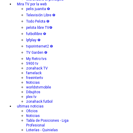
Mira TV por la web
pelis juanita ⚽
Televisión Libre ⚽
Todo Pelota ⚽
pelota libre TV⚽
futbollibre ⚽
lpfplay ⚽
tvporinternet2 ⚽
TV Garden ⚽
My Retro tvs
5900 tv
zonahack TV
famelack
freeintertv
Noticias
worldstvmobile
Dibujitos
plex tv
zonahack futbol
ultimas noticias
Oficios
Noticias
Tabla de Posiciones - Liga
Profesional
Loterías - Quinielas