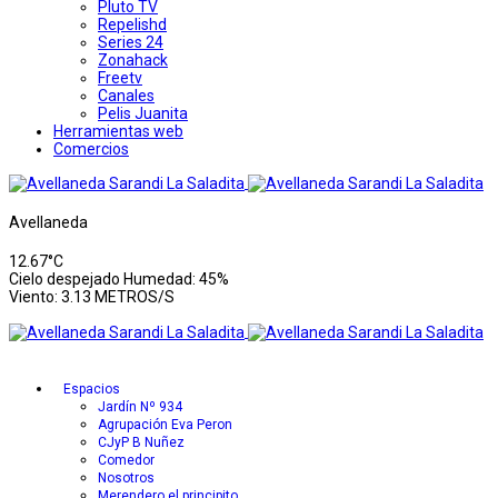
Pluto TV
Repelishd
Series 24
Zonahack
Freetv
Canales
Pelis Juanita
Herramientas web
Comercios
Avellaneda
12.67°C
Cielo despejado
Humedad: 45%
Viento: 3.13 METROS/S
Espacios
Jardín Nº 934
Agrupación Eva Peron
CJyP B Nuñez
Comedor
Nosotros
Merendero el principito