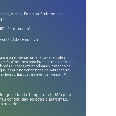
Mandvi, Michael Emerson, Christine Lahti,
er...
40’ a 60’ de duración)
unt+ (Sólo Temp. 1 y 2)
cono a punto de ser ordenado sacerdote y un
formático”
se unen para investigar la veracidad
demás sucesos extraordinarios; tratando de
aquellos que no tienen nada de sobrenatural.
e, milagros, fiascos, ángeles, demonios… A
luego de la 4ta Temporada (2024) pero
 su continuidad en otras plataformas.
o suceda...