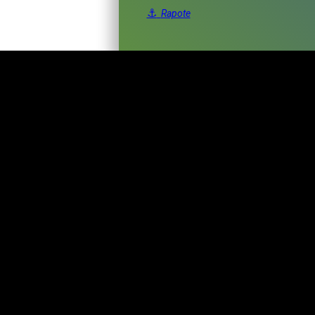
⚓
Rapote