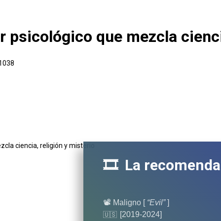
ror psicológico que mezcla cienci
 1038
🎞️ La recomenda
📽️ Maligno [
“Evil”
]
[2019-2024]
🇺🇸