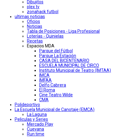
Dibujitos
plex tv
zonahack futbol
ultimas noticias
Oficios
Noticias
Tabla de Posiciones - Liga Profesional
Loterías - Quinielas
Recetas
Espacios MDA
Parque del Fútbol
Parque La Estación
CASA DEL BICENTENARIO
ESCUELA MUNICIPAL DE CIRCO
Instituto Municipal de Teatro (IMTAA)
IMCA
IMFAA
Delfo Cabrera
El Roma
Cine Teatro Wilde
CMA
Polideportivo
La Escuela Municipal de Canotaje (EMCA)
La Laguna
Peliculas y Series
Mercado Play
Cuevana
Run:time