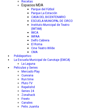
Recetas
Espacios MDA
Parque del Fútbol
Parque La Estación
CASA DEL BICENTENARIO
ESCUELA MUNICIPAL DE CIRCO
Instituto Municipal de Teatro
(IMTAA)
IMCA
IMFAA
Delfo Cabrera
El Roma
Cine Teatro Wilde
CMA
Polideportivo
La Escuela Municipal de Canotaje (EMCA)
La Laguna
Peliculas y Series
Mercado Play
Cuevana
Run:time
Pluto TV
Repelishd
Series 24
Zonahack
Freetv
Canales
Pelis Juanita