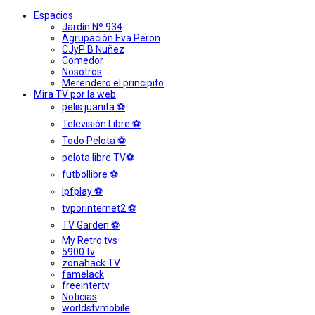
Espacios
Jardín Nº 934
Agrupación Eva Peron
CJyP B Nuñez
Comedor
Nosotros
Merendero el principito
Mira TV por la web
pelis juanita ⚽
Televisión Libre ⚽
Todo Pelota ⚽
pelota libre TV⚽
futbollibre ⚽
lpfplay ⚽
tvporinternet2 ⚽
TV Garden ⚽
My Retro tvs
5900 tv
zonahack TV
famelack
freeintertv
Noticias
worldstvmobile