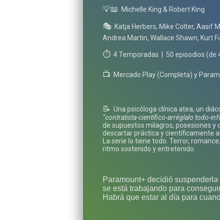
💡📖
Michelle King & Robert King
🎭
Katja Herbers, Mike Colter, Aasif 
Andrea Martin, Wallace Shawn, Kurt Full
⏱️
4 Temporadas
|
50 episodios (de 
📺
Mercado Play (Completa) y Paramo
📝
Una psicóloga clínica atea, un diá
“contratista-científico-arréglalo todo-in
de supuestos milagros, posesiones y 
descartar práctica y científicamente 
La serie lo tiene todo. Terror, romanc
ritmo sostenido y entretenido.
Paramount+ decidió suspenderla 
se está trabajando para conseguir
Habrá que estar al día para cuand